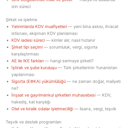
izin süreci
Şirket ve işletme
Yatırımlarda KDV muafiyetleri
— yeni bina askısı, ihracat
istisnası, ekipman KDV planlaması
KDV iadesi süreci
— kimler alır, nasıl hızlanır
Şirket tipi seçimi
— sorumluluk, vergi, sigorta
karşılaştırması
AE ile IKE farkları
— hangi sermaye şirketi?
İştirak ve şube kuruluşu
— Türk şirketlerinin Yunanistan
yapılanması
Sigorta (ΕΦΚΑ) yükümlülüğü
— ne zaman doğar, maliyeti
ne?
İnşaat ve gayrimenkul şirketleri muhasebesi
— KDV,
hakediş, kat karşılığı
Otel ve kiralık odalar işletmeciliği
— lisans, vergi, teşvik
Teşvik ve destek programları