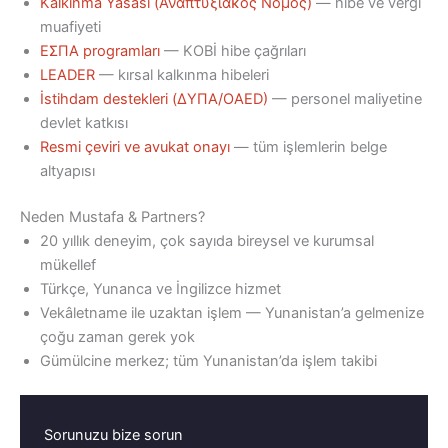
Kalkınma Yasası (Αναπτυξιακός Νόμος)
— hibe ve vergi
muafiyeti
ΕΣΠΑ programları
— KOBİ hibe çağrıları
LEADER
— kırsal kalkınma hibeleri
İstihdam destekleri (ΔΥΠΑ/OAED)
— personel maliyetine
devlet katkısı
Resmi çeviri ve avukat onayı
— tüm işlemlerin belge
altyapısı
Neden Mustafa & Partners?
20 yıllık deneyim, çok sayıda bireysel ve kurumsal
mükellef
Türkçe, Yunanca ve İngilizce hizmet
Vekâletname ile uzaktan işlem — Yunanistan’a gelmenize
çoğu zaman gerek yok
Gümülcine merkez; tüm Yunanistan’da işlem takibi
Sorunuzu bize sorun