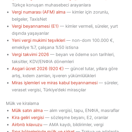
Türkçe konuşan muhasebeci arayanlara
Vergi numarası (AFM) alma
— kimler için zorunlu,
belgeler, TaxisNet
Vergi beyannamesi (E1)
— kimler vermeli, süreler, yurt
dışında yaşayanlar
Yeni vergi mukimi teşvikleri
— non-dom 100.000 €,
emekliye %7, çalışana %50 istisna
Vergi takvimi 2026
— beyan ve ödeme son tarihleri,
taksitler, KDV/ΕΝΦΙΑ dönemleri
Asgari ücret 2026 (920 €)
— güncel tutar, yıllara göre
artış, kıdem zamları, işveren yükümlülükleri
Miras işlemleri ve miras kabul beyannamesi
— süreler,
veraset vergisi, Türkiye’deki mirasçılar
Mülk ve kiralama
Mülk satın alma
— alım vergisi, tapu, ΕΝΦΙΑ, masraflar
Kira geliri vergisi
— sözleşme beyanı, E2, oranlar
Airbnb kılavuzu
— ΑΜΑ kaydı, bildirimler, vergi
Sınır bölgelerinde mülk ve şirket
— Trakya ve adalarda