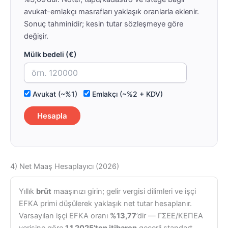
avukat-emlakçı masrafları yaklaşık oranlarla eklenir.
Sonuç tahminidir; kesin tutar sözleşmeye göre
değişir.
Mülk bedeli (€)
Avukat (~%1)
Emlakçı (~%2 + KDV)
Hesapla
4) Net Maaş Hesaplayıcı (2026)
Yıllık
brüt
maaşınızı girin; gelir vergisi dilimleri ve işçi
EFKA primi düşülerek yaklaşık net tutar hesaplanır.
Varsayılan işçi EFKA oranı
%13,77
’dir — ΓΣΕΕ/ΚΕΠΕΑ
verisine göre
1.1.2025’ten itibaren
geçerli standart