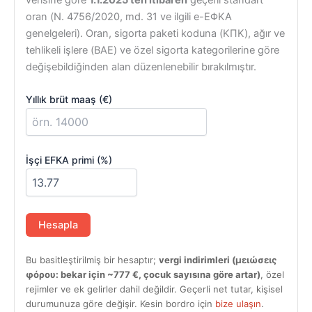
oran (Ν. 4756/2020, md. 31 ve ilgili e-ΕΦΚΑ
genelgeleri). Oran, sigorta paketi koduna (ΚΠΚ), ağır ve
tehlikeli işlere (ΒΑΕ) ve özel sigorta kategorilerine göre
değişebildiğinden alan düzenlenebilir bırakılmıştır.
Yıllık brüt maaş (€)
İşçi EFKA primi (%)
Hesapla
Bu basitleştirilmiş bir hesaptır;
vergi indirimleri (μειώσεις
φόρου: bekar için ~777 €, çocuk sayısına göre artar)
, özel
rejimler ve ek gelirler dahil değildir. Geçerli net tutar, kişisel
durumunuza göre değişir. Kesin bordro için
bize ulaşın
.