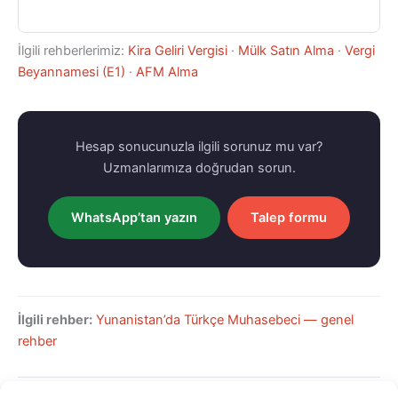
İlgili rehberlerimiz:
Kira Geliri Vergisi
·
Mülk Satın Alma
·
Vergi
Beyannamesi (E1)
·
AFM Alma
Hesap sonucunuzla ilgili sorunuz mu var?
Uzmanlarımıza doğrudan sorun.
WhatsApp’tan yazın
Talep formu
İlgili rehber:
Yunanistan’da Türkçe Muhasebeci — genel
rehber