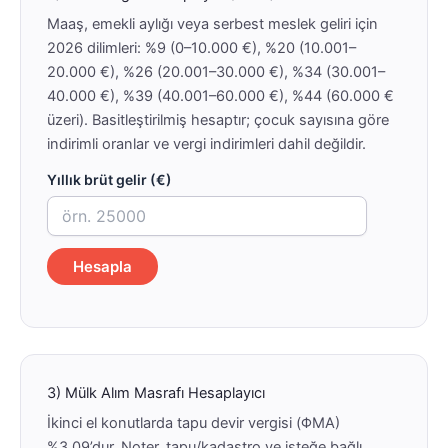
Maaş, emekli aylığı veya serbest meslek geliri için
2026 dilimleri: %9 (0–10.000 €), %20 (10.001–
20.000 €), %26 (20.001–30.000 €), %34 (30.001–
40.000 €), %39 (40.001–60.000 €), %44 (60.000 €
üzeri). Basitleştirilmiş hesaptır; çocuk sayısına göre
indirimli oranlar ve vergi indirimleri dahil değildir.
Yıllık brüt gelir (€)
Hesapla
3) Mülk Alım Masrafı Hesaplayıcı
İkinci el konutlarda tapu devir vergisi (ΦΜΑ)
%3,09’dur. Noter, tapu/kadastro ve isteğe bağlı