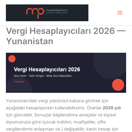
Μετάβαση
στο
περιεχόμενο
Vergi Hesaplayıcıları 2026 —
Yunanistan
Yunanistan’daki vergi yükünüzü kabaca görmek için
aşağıdaki hesaplayıcıları kullanabilirsiniz. Oranlar
2026 yılı
için günceldir. Sonuçlar bilgilendirme amaçlıdır ve kişisel
durumunuza göre (çocuk indirimi, muafiyetler, çifte
vergilendirme anlaşması vb.) değişebilir; kesin hesap için