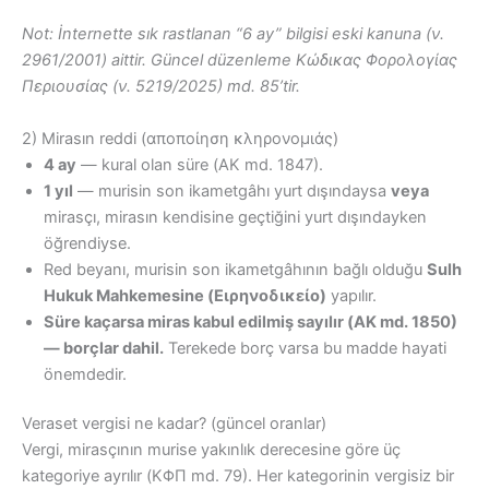
Not: İnternette sık rastlanan “6 ay” bilgisi eski kanuna (ν.
2961/2001) aittir. Güncel düzenleme Κώδικας Φορολογίας
Περιουσίας (ν. 5219/2025) md. 85’tir.
2) Mirasın reddi (αποποίηση κληρονομιάς)
4 ay
— kural olan süre (ΑΚ md. 1847).
1 yıl
— murisin son ikametgâhı yurt dışındaysa
veya
mirasçı, mirasın kendisine geçtiğini yurt dışındayken
öğrendiyse.
Red beyanı, murisin son ikametgâhının bağlı olduğu
Sulh
Hukuk Mahkemesine (Ειρηνοδικείο)
yapılır.
Süre kaçarsa miras kabul edilmiş sayılır (ΑΚ md. 1850)
— borçlar dahil.
Terekede borç varsa bu madde hayati
önemdedir.
Veraset vergisi ne kadar? (güncel oranlar)
Vergi, mirasçının murise yakınlık derecesine göre üç
kategoriye ayrılır (ΚΦΠ md. 79). Her kategorinin vergisiz bir