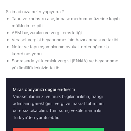
Sizin adınıza neler yapıyoruz?
Tapu ve kadastro araştırması: merhumun üzerine kayıtlı
mülklerin tespiti
AFM başvuruları ve vergi temsilciliği
Veraset vergisi beyannamesinin hazırlanması ve takibi
Noter ve tapu aşamalarının avukat-noter ağımızla
koordinasyonu
Sonrasında yıllık emlak vergisi (ΕΝΦΙΑ) ve beyanname
yükümlülüklerinizin takibi
Miras dosyanızı değerlendirelim
Veraset ilamınızı ve mülk bilgilerini iletin; hangi
adımların gerektiğini, vergi ve masraf tahminini
ücretsiz çıkaralım. Tüm süreç vekâletname ile
Türkiye’den yürütülebilir.