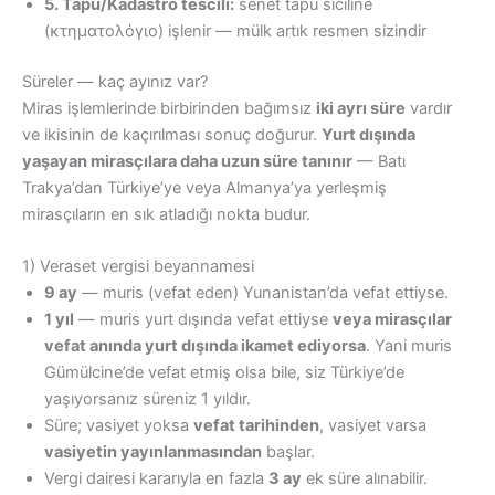
5. Tapu/Kadastro tescili:
senet tapu siciline
(κτηματολόγιο) işlenir — mülk artık resmen sizindir
Süreler — kaç ayınız var?
Miras işlemlerinde birbirinden bağımsız
iki ayrı süre
vardır
ve ikisinin de kaçırılması sonuç doğurur.
Yurt dışında
yaşayan mirasçılara daha uzun süre tanınır
— Batı
Trakya’dan Türkiye’ye veya Almanya’ya yerleşmiş
mirasçıların en sık atladığı nokta budur.
1) Veraset vergisi beyannamesi
9 ay
— muris (vefat eden) Yunanistan’da vefat ettiyse.
1 yıl
— muris yurt dışında vefat ettiyse
veya mirasçılar
vefat anında yurt dışında ikamet ediyorsa
. Yani muris
Gümülcine’de vefat etmiş olsa bile, siz Türkiye’de
yaşıyorsanız süreniz 1 yıldır.
Süre; vasiyet yoksa
vefat tarihinden
, vasiyet varsa
vasiyetin yayınlanmasından
başlar.
Vergi dairesi kararıyla en fazla
3 ay
ek süre alınabilir.