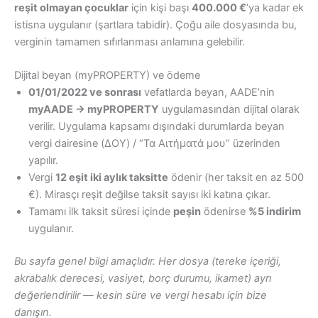
reşit olmayan çocuklar
için kişi başı
400.000 €
’ya kadar ek
istisna uygulanır (şartlara tabidir). Çoğu aile dosyasında bu,
verginin tamamen sıfırlanması anlamına gelebilir.
Dijital beyan (myPROPERTY) ve ödeme
01/01/2022 ve sonrası
vefatlarda beyan, AADE’nin
myAADE → myPROPERTY
uygulamasından dijital olarak
verilir. Uygulama kapsamı dışındaki durumlarda beyan
vergi dairesine (ΔΟΥ) / “Τα Αιτήματά μου” üzerinden
yapılır.
Vergi
12 eşit iki aylık taksitte
ödenir (her taksit en az 500
€). Mirasçı reşit değilse taksit sayısı iki katına çıkar.
Tamamı ilk taksit süresi içinde
peşin
ödenirse
%5 indirim
uygulanır.
Bu sayfa genel bilgi amaçlıdır. Her dosya (tereke içeriği,
akrabalık derecesi, vasiyet, borç durumu, ikamet) ayrı
değerlendirilir — kesin süre ve vergi hesabı için bize
danışın.