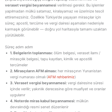
veraset vergisi beyannamesi
verilmesi gerekir. Bu işlemler
yapılmadan mülkü satamaz, kiralayamaz ve üzerinize tescil
ettiremezsiniz. Özellikle Türkiye’de yaşayan mirasçılar için
süreç; apostil, tercüme ve vergi dairesi aşamaları nedeniyle
karmaşık görünebilir — doğru yol haritasıyla tamamı uzaktan
yürütülebilir.
Süreç adım adım
1. Belgelerin toplanması:
ölüm belgesi, veraset ilamı /
mirasçılık belgesi, tapu kayıtları, kimlik ve apostilli
tercümeler
2. Mirasçıların AFM alması:
her mirasçının Yunanistan
vergi numarası olmalı (
AFM rehberimiz
)
3. Veraset vergisi beyannamesi:
vergi dairesine süresi
içinde verilir; yakınlık derecesine göre muafiyet ve oranlar
uygulanır
4. Noterde miras kabul beyannamesi:
mülkün
devralındığı resmi senet düzenlenir