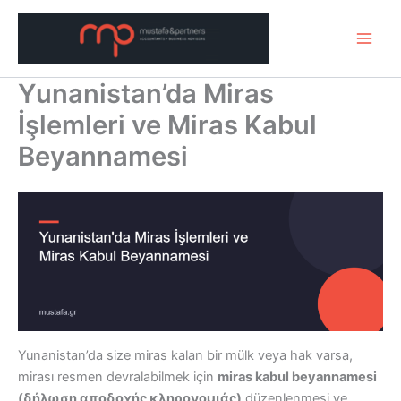
Μετάβαση
στο
περιεχόμενο
Yunanistan’da Miras
İşlemleri ve Miras Kabul
Beyannamesi
Yunanistan’da size miras kalan bir mülk veya hak varsa,
mirası resmen devralabilmek için
miras kabul beyannamesi
(δήλωση αποδοχής κληρονομιάς)
düzenlenmesi ve