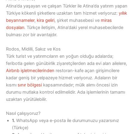
Atina’da yaşayan ve çalışan Türkler ile Atina’da yatırım yapan
Türkiye kökenli şirketlere uzaktan tam hizmet veriyoruz:
yıllık
beyannameler
,
kira geliri
, şirket muhasebesi ve
miras
dosyaları
. Türkçe iletişim, Atina’daki yerel muhasebecilerde
bulması zor bir avantajdır.
Rodos, Midilli, Sakız ve Kos
Türk turist ve yatırımcıların en yoğun olduğu adalarda;
feribotla gelen günübirlik ziyaretçilerden ada evi alan ailelere,
Airbnb işletmecilerinden
restoran-kafe açan girişimcilere
kadar geniş bir yelpazeye hizmet veriyoruz. Adaların bir
kısmı
sınır bölgesi
kapsamındadır; mülk alımı öncesi izin
durumu mutlaka kontrol edilmelidir. Ada işlemlerinin tamamı
uzaktan yürütülebilir.
Nasıl çalışıyoruz?
1.
WhatsApp veya e-posta ile durumunuzu yazarsınız
(Türkçe)