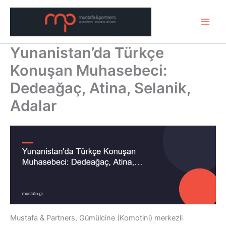
Μετάβαση
στο
περιεχόμενο
Yunanistan’da Türkçe
Konuşan Muhasebeci:
Dedeağaç, Atina, Selanik,
Adalar
Mustafa & Partners, Gümülcine (Komotini) merkezli