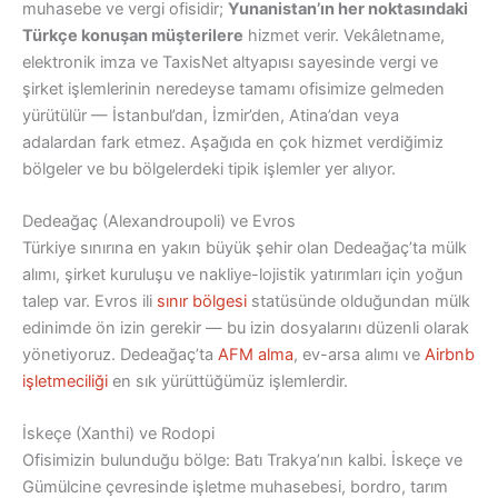
muhasebe ve vergi ofisidir;
Yunanistan’ın her noktasındaki
Türkçe konuşan müşterilere
hizmet verir. Vekâletname,
elektronik imza ve TaxisNet altyapısı sayesinde vergi ve
şirket işlemlerinin neredeyse tamamı ofisimize gelmeden
yürütülür — İstanbul’dan, İzmir’den, Atina’dan veya
adalardan fark etmez. Aşağıda en çok hizmet verdiğimiz
bölgeler ve bu bölgelerdeki tipik işlemler yer alıyor.
Dedeağaç (Alexandroupoli) ve Evros
Türkiye sınırına en yakın büyük şehir olan Dedeağaç’ta mülk
alımı, şirket kuruluşu ve nakliye-lojistik yatırımları için yoğun
talep var. Evros ili
sınır bölgesi
statüsünde olduğundan mülk
edinimde ön izin gerekir — bu izin dosyalarını düzenli olarak
yönetiyoruz. Dedeağaç’ta
AFM alma
, ev-arsa alımı ve
Airbnb
işletmeciliği
en sık yürüttüğümüz işlemlerdir.
İskeçe (Xanthi) ve Rodopi
Ofisimizin bulunduğu bölge: Batı Trakya’nın kalbi. İskeçe ve
Gümülcine çevresinde işletme muhasebesi, bordro, tarım