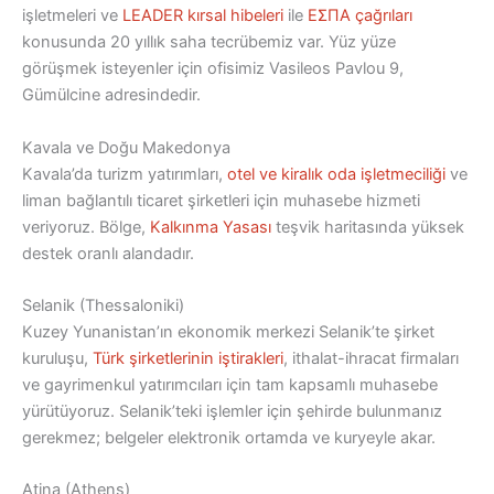
işletmeleri ve
LEADER kırsal hibeleri
ile
ΕΣΠΑ çağrıları
konusunda 20 yıllık saha tecrübemiz var. Yüz yüze
görüşmek isteyenler için ofisimiz Vasileos Pavlou 9,
Gümülcine adresindedir.
Kavala ve Doğu Makedonya
Kavala’da turizm yatırımları,
otel ve kiralık oda işletmeciliği
ve
liman bağlantılı ticaret şirketleri için muhasebe hizmeti
veriyoruz. Bölge,
Kalkınma Yasası
teşvik haritasında yüksek
destek oranlı alandadır.
Selanik (Thessaloniki)
Kuzey Yunanistan’ın ekonomik merkezi Selanik’te şirket
kuruluşu,
Türk şirketlerinin iştirakleri
, ithalat-ihracat firmaları
ve gayrimenkul yatırımcıları için tam kapsamlı muhasebe
yürütüyoruz. Selanik’teki işlemler için şehirde bulunmanız
gerekmez; belgeler elektronik ortamda ve kuryeyle akar.
Atina (Athens)