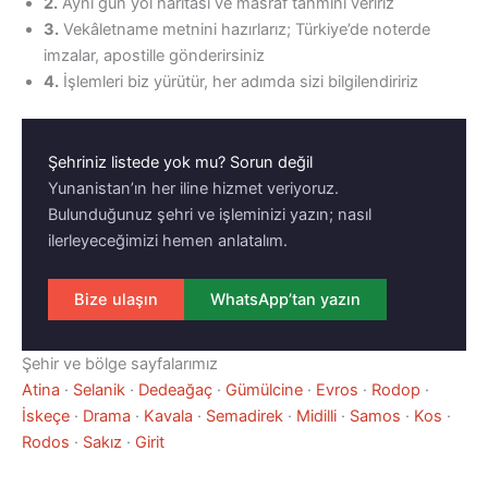
2.
Aynı gün yol haritası ve masraf tahmini veririz
3.
Vekâletname metnini hazırlarız; Türkiye’de noterde
imzalar, apostille gönderirsiniz
4.
İşlemleri biz yürütür, her adımda sizi bilgilendiririz
Şehriniz listede yok mu? Sorun değil
Yunanistan’ın her iline hizmet veriyoruz.
Bulunduğunuz şehri ve işleminizi yazın; nasıl
ilerleyeceğimizi hemen anlatalım.
Bize ulaşın
WhatsApp’tan yazın
Şehir ve bölge sayfalarımız
Atina
·
Selanik
·
Dedeağaç
·
Gümülcine
·
Evros
·
Rodop
·
İskeçe
·
Drama
·
Kavala
·
Semadirek
·
Midilli
·
Samos
·
Kos
·
Rodos
·
Sakız
·
Girit