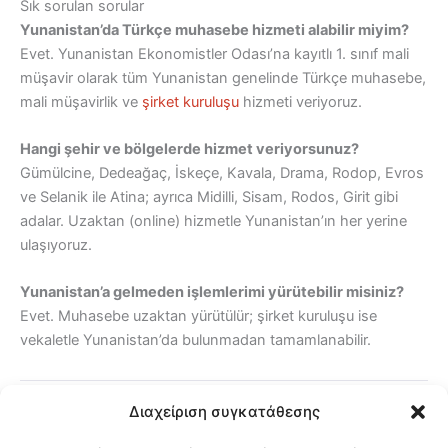
Sık sorulan sorular
Yunanistan’da Türkçe muhasebe hizmeti alabilir miyim?
Evet. Yunanistan Ekonomistler Odası’na kayıtlı 1. sınıf mali
müşavir olarak tüm Yunanistan genelinde Türkçe muhasebe,
mali müşavirlik ve
şirket kuruluşu
hizmeti veriyoruz.
Hangi şehir ve bölgelerde hizmet veriyorsunuz?
Gümülcine, Dedeağaç, İskeçe, Kavala, Drama, Rodop, Evros
ve Selanik ile Atina; ayrıca Midilli, Sisam, Rodos, Girit gibi
adalar. Uzaktan (online) hizmetle Yunanistan’ın her yerine
ulaşıyoruz.
Yunanistan’a gelmeden işlemlerimi yürütebilir misiniz?
Evet. Muhasebe uzaktan yürütülür; şirket kuruluşu ise
vekaletle Yunanistan’da bulunmadan tamamlanabilir.
Διαχείριση συγκατάθεσης
Paylaş / Κοινοποίηση:
Facebook
X