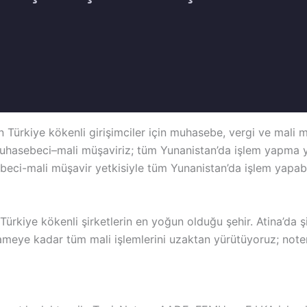
an Türkiye kökenli girişimciler için muhasebe, vergi ve mali 
muhasebeci–mali müşaviriz; tüm Yunanistan’da işlem yapma ye
eci-mali müşavir yetkisiyle tüm Yunanistan’da işlem yapabil
ürkiye kökenli şirketlerin en yoğun olduğu şehir. Atina’da ş
ameye kadar tüm mali işlemlerini uzaktan yürütüyoruz; noter