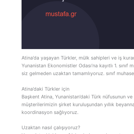
Atina’da yaşayan Türkler, mülk sahipleri ve iş kur
Yunanistan Ekonomistler Odası’na kayıtlı 1. sınıf 
siz gelmeden uzaktan tamamlıyoruz. sınıf muhaseb
Atina’daki Türkler için
Başkent Atina, Yunanistan’daki Türk nüfusunun ve T
müşterilerimizin şirket kuruluşundan yıllık beyann
koordinasyon sağlıyoruz.
Uzaktan nasıl çalışıyoruz?