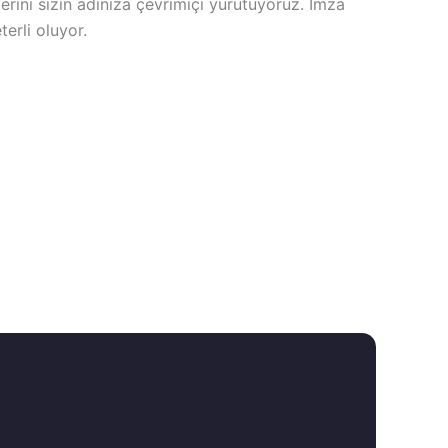
ini sizin adınıza çevrimiçi yürütüyoruz. İmza
erli oluyor.