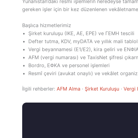
Yunanistan’daki resmî işlemlerin neredeyse tamam
gereken işler için bir kez düzenlenen vekâletname y
Başlıca hizmetlerimiz
Şirket kuruluşu (IKE, AE, EPE) ve ΓΕΜΗ tescili
Defter tutma, KDV, myDATA ve yıllık mali tablol
Vergi beyannamesi (E1/E2), kira geliri ve ΕΝΦΙΑ
AFM (vergi numarası) ve TaxisNet şifresi çıka
Bordro, ΕΦΚΑ ve personel işlemleri
Resmî çeviri (avukat onaylı) ve vekâlet organi
İlgili rehberler:
AFM Alma
·
Şirket Kuruluşu
·
Vergi 