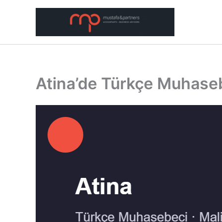
Μετάβαση
στο
περιεχόμενο
Atina’de Türkçe Muhaseb