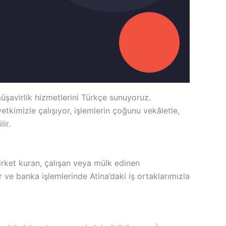
müşavirlik hizmetlerini Türkçe sunuyoruz.
tkimizle çalışıyor, işlemlerin çoğunu vekâletle,
ir.
irket kuran, çalışan veya mülk edinen
 ve banka işlemlerinde Atina’daki iş ortaklarımızla