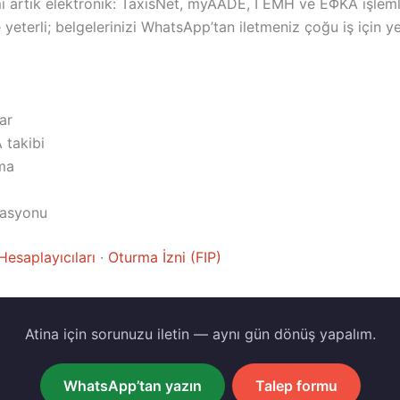
ı artık elektronik: TaxisNet, myAADE, ΓΕΜΗ ve ΕΦΚΑ işlemler
eterli; belgelerinizi WhatsApp’tan iletmeniz çoğu iş için yet
ar
 takibi
rma
zasyonu
Hesaplayıcıları
·
Oturma İzni (FIP)
Atina için sorunuzu iletin — aynı gün dönüş yapalım.
WhatsApp’tan yazın
Talep formu