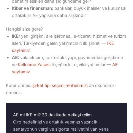
denetim eşikleri daha sık gündeme gelir
İtibar ve finansman:
bankalar, büyük ihaleler ve kurumsal
ortaklıklar AE yapısına daha alışkındır
Hangisi size göre?
IKE:
yeni girişim, aile işletmesi, e-ticaret, hizmet ve turizm
işleri, Türkiye’den gelen yatırımcının ilk şirketi —
IKE
sayfamız
AE:
yüksek ciro, çok ortaklı yapı, gayrimenkul geliştirme
ve
Kalkınma Yasası
ölçeğinde teşvikli yatırımlar —
AE
sayfamız
Karar öncesi
şirket tipi seçimi rehberimizi
de okumanızı
öneririz.
AE mi IKE mi? 30 dakikada netleştirelim
Ciro hedefinizi ve ortaklık yapınızı yazın; iki
senaryonun vergi ve sigorta maliyetini yan yana