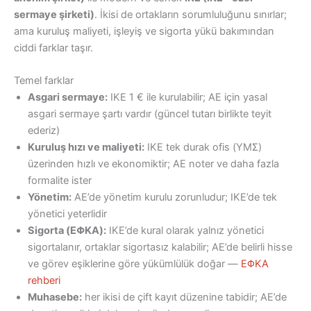
sermaye şirketi)
. İkisi de ortakların sorumluluğunu sınırlar;
ama kuruluş maliyeti, işleyiş ve sigorta yükü bakımından
ciddi farklar taşır.
Temel farklar
Asgari sermaye:
IKE 1 € ile kurulabilir; AE için yasal
asgari sermaye şartı vardır (güncel tutarı birlikte teyit
ederiz)
Kuruluş hızı ve maliyeti:
IKE tek durak ofis (ΥΜΣ)
üzerinden hızlı ve ekonomiktir; AE noter ve daha fazla
formalite ister
Yönetim:
AE’de yönetim kurulu zorunludur; IKE’de tek
yönetici yeterlidir
Sigorta (ΕΦΚΑ):
IKE’de kural olarak yalnız yönetici
sigortalanır, ortaklar sigortasız kalabilir; AE’de belirli hisse
ve görev eşiklerine göre yükümlülük doğar —
ΕΦΚΑ
rehberi
Muhasebe:
her ikisi de çift kayıt düzenine tabidir; AE’de