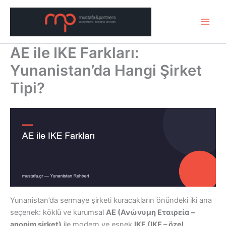
Μετάβαση
στο
περιεχόμενο
AE ile IKE Farkları:
Yunanistan’da Hangi Şirket
Tipi?
Yunanistan’da sermaye şirketi kuracakların önündeki iki ana
seçenek: köklü ve kurumsal
AE (Ανώνυμη Εταιρεία –
anonim şirket)
ile modern ve esnek
IKE (ΙΚΕ – özel