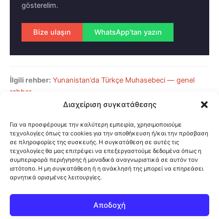
gösterelim.
Bize ulaşın
WhatsApp’tan yazın
İlgili rehber:
Yunanistan’da Türkçe Muhasebeci — genel
rehber
Διαχείριση συγκατάθεσης
Για να προσφέρουμε την καλύτερη εμπειρία, χρησιμοποιούμε
Paylaş / Κοινοποίηση:
Facebook
X
τεχνολογίες όπως τα cookies για την αποθήκευση ή/και την πρόσβαση
σε πληροφορίες της συσκευής. Η συγκατάθεση σε αυτές τις
WhatsApp
LinkedIn
Viber
τεχνολογίες θα μας επιτρέψει να επεξεργαστούμε δεδομένα όπως η
συμπεριφορά περιήγησης ή μοναδικά αναγνωριστικά σε αυτόν τον
ιστότοπο. Η μη συγκατάθεση ή η ανάκλησή της μπορεί να επηρεάσει
αρνητικά ορισμένες λειτουργίες.
Αποδοχή