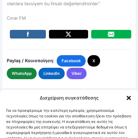
olanlara tavsiyem bu fırsatı değerlendirsinler.”
Cınar FM
Paylaş / Κοινοποίηση:
Facebook
X
WhatsApp
LinkedIn
Viber
Διαχείριση συγκατάθεσης
ΠΡΟΗΓΟΎΜΕΝΑ
ΕΠΌΜΕΝΟ
Για να προσφέρουμε την καλύτερη εμπειρία, χρησιμοποιούμε
τεχνολογίες όπως τα cookies για την αποθήκευση ή/και την πρόσβαση
σε πληροφορίες της συσκευής. Η συγκατάθεση σε αυτές τις
τεχνολογίες θα μας επιτρέψει να επεξεργαστούμε δεδομένα όπως η
συμπεριφορά περιήγησης ή μοναδικά αναγνωριστικά σε αυτόν τον