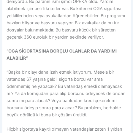
deniyordu. Bu paranın ismi şimdi OPEKA oldu. Yardımı
alabilmek için belirli kriterler var. Bu kriterleri OGA sigortası
yetkililerinden veya avukatlardan öğrenebilirler. Bu programı
bazıları biliyor ve başvuru yapıyor. Biz avukatlar da bu tür
dosyalar bulunmaktadır. Bu başvuru küçük bir süreçten
geçerek 360 euroluk bir yardım şeklinde veriliyor.
“OGA SİGORTASINA BORÇLU OLANLAR DA YARDIMI
ALABİLİR”
“Başka bir olayı daha izah etmek istiyorum. Mesela bir
vatandaş 67 yaşına geldi, sigorta borcu var ama
ödenmemiş ne yapacak? Bu vatandaş emekli olamayacak
mı? Ya da komşudan para alıp borcunu ödeyecek de ondan
sonra mı para alacak? Veya bankadan kredi çekerek mi
borcunu ödeyip sonra para alacak? Bu problem, herhalde
büyük görüldü ki buna bir çözüm üretildi.
Hiçbir sigortaya kayıtlı olmayan vatandaşlar zaten 1 yıldan