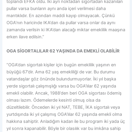
toplandı EFKA oldu. İki ayrı noktadan sigortadan kazanılan
pullar varsa bunların aynı anda içeri verilmesi daha
mantıklıdır. En azından maddi kayıp olmayacak. Çünkü
OGA’nın haricinde IKA’dan da pullar varsa onlar da aynı
zamanda verilsin ki IKA’dan alacağı miktar emeklilik maaşına
erken ilave edilsin.”
OGA SİGORTALILAR 62 YAŞINDA DA EMEKLİ OLABİLİR
“OGA’dan sigortalı kişiler için bugün emeklilik yaşının en
büyüğü 67’dir. Ama 62 yaş emekliliği de var. Bu durumu
vatandaşlar göz önünde bulundurmuyorlar. İki yıl başka
yerde sigortalı çalışmışlığı varsa bu OGA’lılar 62 yaşında
emekli olabilir. Ancak, 1988’den beri OGA sigortası ödemiş
olması lazım. Ödemelerde kesinti olmuş olsa da
düzeltilebilir. Önceden iki yıl NAT, TEBE, İKA sigortalı veya
yurtdışında iki yıl çalışmış OGA’lılar 62 yaşında emekli olma
hakkına sahiptir. Anladığım kadarı ile bu program iki yada üç
yıl sonra kapanabilir. Böyle bir olasılık var bu imkâna sahip