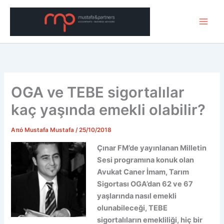
Μετάβαση
στο
περιεχόμενο
OGA ve TEBE sigortalılar
kaç yaşında emekli olabilir?
Από
Mustafa Mustafa
/
25/10/2018
Çınar FM’de yayınlanan Milletin
Sesi programına konuk olan
Avukat Caner İmam, Tarım
Sigortası OGA’dan 62 ve 67
yaşlarında nasıl emekli
olunabileceği, TEBE
sigortalıların emekliliği, hiç bir