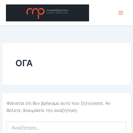
Μετάβαση
στο
περιεχόμενο
ΟΓΑ
Φαίνεται ότι δεν βρήκαμε αυτό που ζητούσατε. Αν
θέλετε, δοκιμάστε την αναζήτηση.
Αναζήτηση
για: