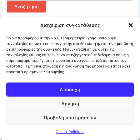
Διαχείριση συγκατάθεσης
Για να προσφέρουμε την καλύτερη εμπειρία, χρησιμοποιούμε
τεχνολογίες όπως τα cookies για την αποθήκευση ή/και την πρόσβαση
σε πληροφορίες της συσκευής. Η συγκατάθεση σε αυτές τις
τεχνολογίες θα μας επιτρέψει να επεξεργαστούμε δεδομένα όπως η
συμπεριφορά περιήγησης ή μοναδικά αναγνωριστικά σε αυτόν τον
ιστότοπο. Η μη συγκατάθεση ή η ανάκλησή της μπορεί να επηρεάσει
αρνητικά ορισμένες λειτουργίες.
Αποδοχή
Άρνηση
Προβολή προτιμήσεων
© 2026 Mustafa & Partners ·
Facebook
·
Πολιτική Απορρήτου /
Gizlilik Politikası
Gizlilik Politikası