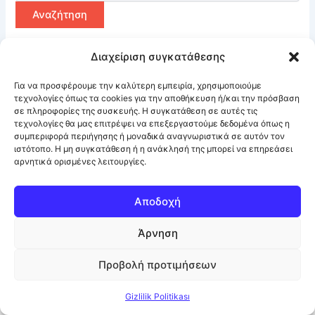
Διαχείριση συγκατάθεσης
Για να προσφέρουμε την καλύτερη εμπειρία, χρησιμοποιούμε
τεχνολογίες όπως τα cookies για την αποθήκευση ή/και την πρόσβαση
σε πληροφορίες της συσκευής. Η συγκατάθεση σε αυτές τις
τεχνολογίες θα μας επιτρέψει να επεξεργαστούμε δεδομένα όπως η
συμπεριφορά περιήγησης ή μοναδικά αναγνωριστικά σε αυτόν τον
ιστότοπο. Η μη συγκατάθεση ή η ανάκλησή της μπορεί να επηρεάσει
αρνητικά ορισμένες λειτουργίες.
Αποδοχή
Άρνηση
Προβολή προτιμήσεων
© 2026 Mustafa & Partners ·
Facebook
·
Πολιτική Απορρήτου /
Gizlilik Politikası
Gizlilik Politikası