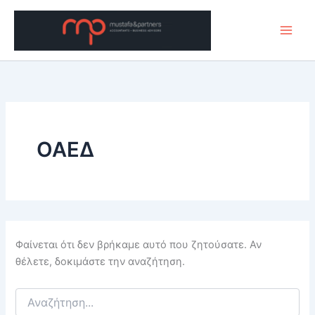
Μετάβαση
στο
περιεχόμενο
ΟΑΕΔ
Φαίνεται ότι δεν βρήκαμε αυτό που ζητούσατε. Αν
θέλετε, δοκιμάστε την αναζήτηση.
Αναζήτηση
για: