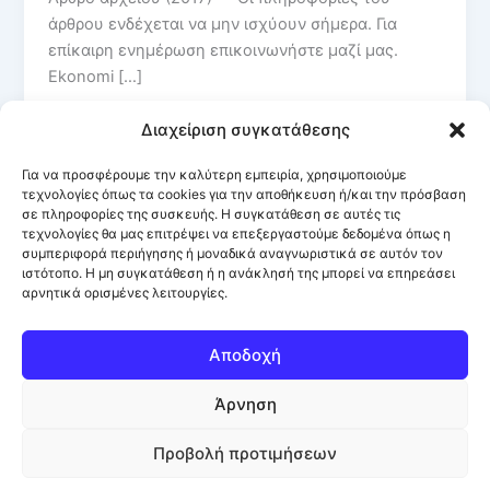
άρθρου ενδέχεται να μην ισχύουν σήμερα. Για
επίκαιρη ενημέρωση επικοινωνήστε μαζί μας.
Ekonomi […]
Διαχείριση συγκατάθεσης
Για να προσφέρουμε την καλύτερη εμπειρία, χρησιμοποιούμε
τεχνολογίες όπως τα cookies για την αποθήκευση ή/και την πρόσβαση
σε πληροφορίες της συσκευής. Η συγκατάθεση σε αυτές τις
τεχνολογίες θα μας επιτρέψει να επεξεργαστούμε δεδομένα όπως η
συμπεριφορά περιήγησης ή μοναδικά αναγνωριστικά σε αυτόν τον
ιστότοπο. Η μη συγκατάθεση ή η ανάκλησή της μπορεί να επηρεάσει
αρνητικά ορισμένες λειτουργίες.
Αποδοχή
Άρνηση
Προβολή προτιμήσεων
© 2026 Mustafa & Partners ·
Facebook
·
Πολιτική Απορρήτου /
Gizlilik Politikası