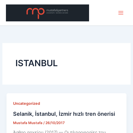
Μετάβαση
στο
περιεχόμενο
ISTANBUL
Uncategorized
Selanik, İstanbul, İzmir hızlı tren önerisi
Mustafa Mustafa
/
26/10/2017
Άρθρο αρχείου (2017) — Οι πληροφορίες του