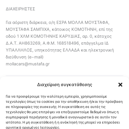
ΔΙΑΧΕΙΡΗΣΤΕΣ
Για αόριστη διάρκεια, ο/η ΕΣΡΑ ΜΟΛΛΑ ΜΟΥΣΤΑΦΑ,
ΜΟΥΣΤΑΦΑ ΣΑΜΠΙΧΑ, κάτοικος ΚΟΜΟΤΗΝΗ, επί της
οδού 1 ΧΛΜ ΚΟΜΟΤΗΝΗΣ ΚΑΡΥΔΙΑΣ, αρ. 0, κάτοχος
Δ.Α.Τ. ΑΗ863269, Α.Φ.Μ. 168518496, επάγγελμα ΙΔ
ΥΠΑΛΛΗΛΟΣ, υπηκοότητας ΕΛΛΑΔΑ και ηλεκτρονική
διεύθυνση (e−mail)
mollacars@mustafa.gr
Διαχείριση συγκατάθεσης
Paylaş / Κοινοποίηση:
Facebook
X
Για να προσφέρουμε την καλύτερη εμπειρία, χρησιμοποιούμε
WhatsApp
LinkedIn
Viber
τεχνολογίες όπως τα cookies για την αποθήκευση ή/και την πρόσβαση
σε πληροφορίες της συσκευής. Η συγκατάθεση σε αυτές τις
τεχνολογίες θα μας επιτρέψει να επεξεργαστούμε δεδομένα όπως η
συμπεριφορά περιήγησης ή μοναδικά αναγνωριστικά σε αυτόν τον
ιστότοπο. Η μη συγκατάθεση ή η ανάκλησή της μπορεί να επηρεάσει
αρνητικά ορισμένες λειτουργίες.