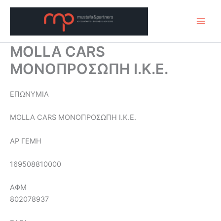
Μετάβαση
στο
περιεχόμενο
MOLLA CARS
ΜΟΝΟΠΡΟΣΩΠΗ Ι.Κ.Ε.
ΕΠΩΝΥΜΙΑ
MOLLA CARS ΜΟΝΟΠΡΟΣΩΠΗ Ι.Κ.Ε.
ΑΡ ΓΕΜΗ
169508810000
ΑΦΜ
802078937