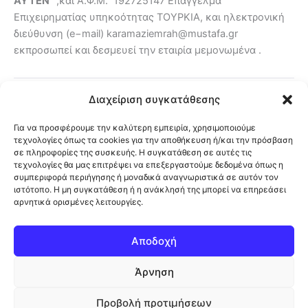
AYTEN
,και Α.Φ.Μ. 192725147 Επάγγελμα
Επιχειρηματίας υπηκοότητας ΤΟΥΡΚΙΑ, και ηλεκτρονική
διεύθυνση (e−mail) karamaziemrah@mustafa.gr
εκπροσωπεί και δεσμευεί την εταιρία μεμονωμένα .
Διαχείριση συγκατάθεσης
Paylaş / Κοινοποίηση:
Facebook
X
Για να προσφέρουμε την καλύτερη εμπειρία, χρησιμοποιούμε
WhatsApp
LinkedIn
Viber
τεχνολογίες όπως τα cookies για την αποθήκευση ή/και την πρόσβαση
σε πληροφορίες της συσκευής. Η συγκατάθεση σε αυτές τις
τεχνολογίες θα μας επιτρέψει να επεξεργαστούμε δεδομένα όπως η
συμπεριφορά περιήγησης ή μοναδικά αναγνωριστικά σε αυτόν τον
ιστότοπο. Η μη συγκατάθεση ή η ανάκλησή της μπορεί να επηρεάσει
αρνητικά ορισμένες λειτουργίες.
Αποδοχή
Άρνηση
Προβολή προτιμήσεων
© 2026 Mustafa & Partners ·
Facebook
·
Πολιτική Απορρήτου /