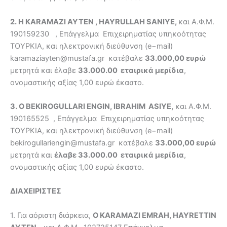
2. Η
KARAMAZI
AYTEN ,
HAYRULLAH
SANIYE,
και Α.Φ.Μ.
190159230 , Επάγγελμα Επιχειρηματίας υπηκοότητας
ΤΟΥΡΚΙΑ, και ηλεκτρονική διεύθυνση (e−mail)
karamaziayten@mustafa.gr κατέβαλε
33.000,00 ευρώ
μετρητά και έλαβε
33.000.00 εταιρικά μερίδια
,
ονομαστικής αξίας 1,00 ευρώ έκαστο.
3. O BEKIROGULLARI ENGIN, IBRAHIM ASIYE,
και Α.Φ.Μ.
190165525 , Επάγγελμα Επιχειρηματίας υπηκοότητας
ΤΟΥΡΚΙΑ, και ηλεκτρονική διεύθυνση (e−mail)
bekirogullariengin@mustafa.gr κατέβαλε
33.000,00 ευρώ
μετρητά και
έλαβε 33.000.00 εταιρικά μερίδια
,
ονομαστικής αξίας 1,00 ευρώ έκαστο.
ΔΙΑΧΕΙΡΙΣΤ
EΣ
1. Για αόριστη διάρκεια,
Ο
KARAMAZI
EMRAH,
HAYRETTIN