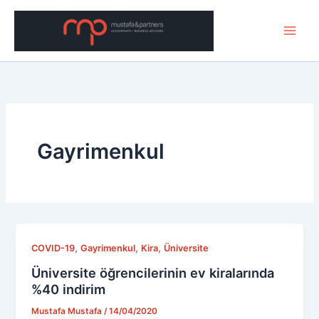
Μετάβαση
στο
περιεχόμενο
Gayrimenkul
,
,
,
COVID-19
Gayrimenkul
Kira
Üniversite
Üniversite öğrencilerinin ev kiralarında
%40 indirim
Mustafa Mustafa
/
14/04/2020