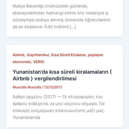
Maliye Bakanlığı önümüzdeki günlerde,
ebeveynlerinden herhangi birinin kriz nedeniyle iş
sözleşmesi asıkıya alınmış üniversite öğrencilerinin
de ev kiralarının %40 indirimli […]
,
,
,
Airbnb
Gayrimenkul
Kısa Süreli Kiralama
paylaşım
,
ekonomisi
VERGI
Yunanistan’da kısa süreli kiralamaların (
Airbnb ) vergilendirilmesi
Mustafa Mustafa
/
13/12/2017
Άρθρο αρχείου (2017) — Οι πληροφορίες του
άρθρου ενδέχεται να μην ισχύουν σήμερα. Για
επίκαιρη ενημέρωση επικοινωνήστε μαζί μας.
Yunanistan’da