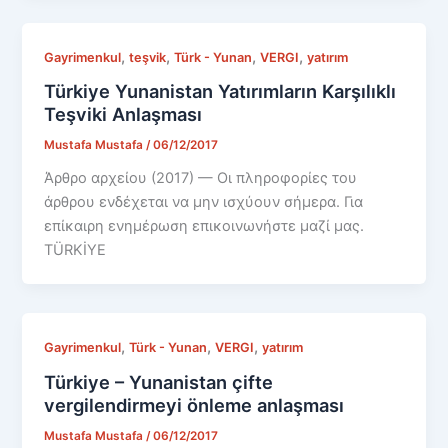
,
,
,
,
Gayrimenkul
teşvik
Türk - Yunan
VERGI
yatırım
Türkiye Yunanistan Yatırımların Karşılıklı
Teşviki Anlaşması
Mustafa Mustafa
/
06/12/2017
Άρθρο αρχείου (2017) — Οι πληροφορίες του
άρθρου ενδέχεται να μην ισχύουν σήμερα. Για
επίκαιρη ενημέρωση επικοινωνήστε μαζί μας.
TÜRKİYE
,
,
,
Gayrimenkul
Türk - Yunan
VERGI
yatırım
Türkiye – Yunanistan çifte
vergilendirmeyi önleme anlaşması
Mustafa Mustafa
/
06/12/2017